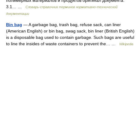
полимерных материалов и продуктов оригинал документа:
3.1… …
Словарь-справочник терминов нормативно-технической
документации
Bin bag
— A garbage bag, trash bag, refuse sack, can liner
(American English) or bin bag, swag sack, bin liner (British English)
is a disposable bag used to contain garbage. Such bags are useful
to line the insides of waste containers to prevent the… …
Wikipedia