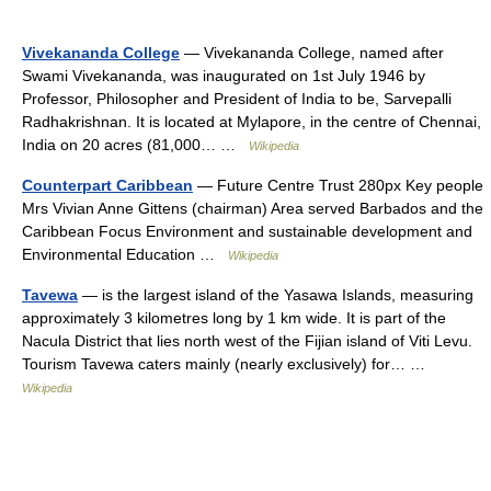
Vivekananda College
— Vivekananda College, named after
Swami Vivekananda, was inaugurated on 1st July 1946 by
Professor, Philosopher and President of India to be, Sarvepalli
Radhakrishnan. It is located at Mylapore, in the centre of Chennai,
India on 20 acres (81,000… …
Wikipedia
Counterpart Caribbean
— Future Centre Trust 280px Key people
Mrs Vivian Anne Gittens (chairman) Area served Barbados and the
Caribbean Focus Environment and sustainable development and
Environmental Education …
Wikipedia
Tavewa
— is the largest island of the Yasawa Islands, measuring
approximately 3 kilometres long by 1 km wide. It is part of the
Nacula District that lies north west of the Fijian island of Viti Levu.
Tourism Tavewa caters mainly (nearly exclusively) for… …
Wikipedia